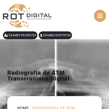
EXAMES PACIENTES
EXAMES DENTISTAS
Radiografia de ATM
Transcraniana Digital
HOME
/
RADIOGRAFIA DE ATM