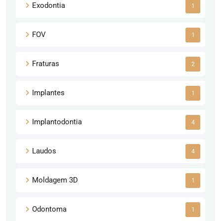
Exodontia
1
FOV
1
Fraturas
2
Implantes
1
Implantodontia
4
Laudos
4
Moldagem 3D
1
Odontoma
1