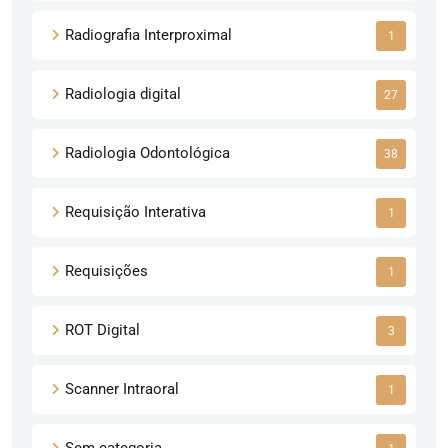
Radiografia Interproximal
1
Radiologia digital
27
Radiologia Odontológica
38
Requisição Interativa
1
Requisições
1
ROT Digital
3
Scanner Intraoral
1
Sem categoria