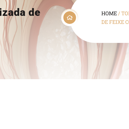
izada de
HOME
/
TO
DE FEIXE C