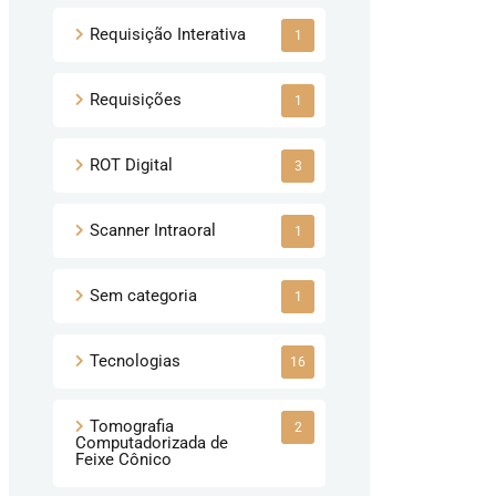
Requisição Interativa
1
Requisições
1
ROT Digital
3
Scanner Intraoral
1
Sem categoria
1
Tecnologias
16
Tomografia
2
Computadorizada de
Feixe Cônico