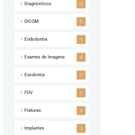
Diagnósticos
11
DICOM
2
Endodontia
1
Exames de Imagens
4
Exodontia
1
FOV
1
Fraturas
2
Implantes
1