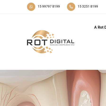
15 99797 8199
15 3251 8199
A Rot D