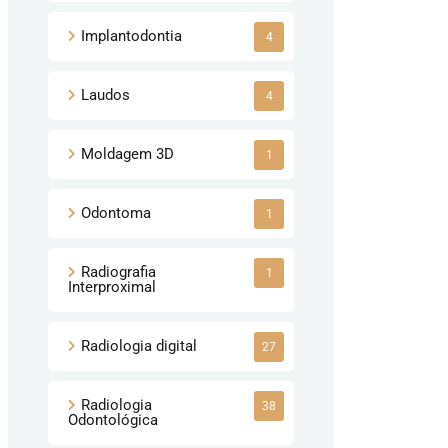
Implantodontia
4
Laudos
4
Moldagem 3D
1
Odontoma
1
Radiografia
1
Interproximal
Radiologia digital
27
Radiologia
38
Odontológica