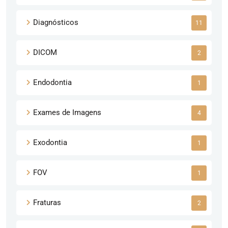
Diagnósticos
11
DICOM
2
Endodontia
1
Exames de Imagens
4
Exodontia
1
FOV
1
Fraturas
2