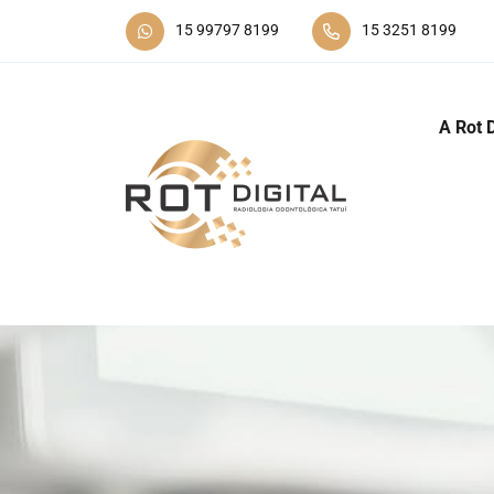
15 99797 8199
15 3251 8199
A Rot D