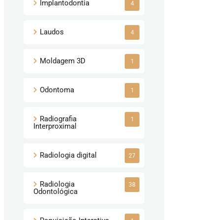
Implantodontia
4
Laudos
4
Moldagem 3D
1
Odontoma
1
Radiografia
1
Interproximal
Radiologia digital
27
Radiologia
38
Odontológica