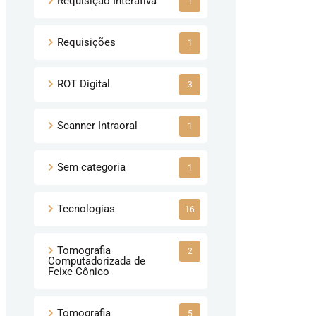
Requisição Interativa
1
Requisições
1
ROT Digital
3
Scanner Intraoral
1
Sem categoria
1
Tecnologias
16
Tomografia
2
Computadorizada de
Feixe Cônico
Tomografia
5