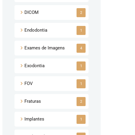
DICOM
2
Endodontia
1
Exames de Imagens
4
Exodontia
1
FOV
1
Fraturas
2
Implantes
1